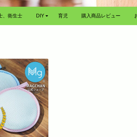
士、衛生士
DIY
育児
購入商品レビュー