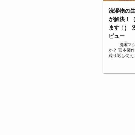
洗濯物の
が解決！
ます！) 
ビュー
洗濯マグち
か？ 宮本製
繰り返し使え
濯マグちゃん
での放送後に
ました。 最
薬局、家...