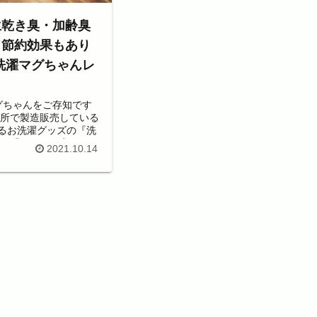
生乾き臭・加齢臭
（節約効果もあり
洗濯マグちゃんレ
ゃんをご存知です
作所で製造販売している
るお洗濯グッズの『洗
』 「ガイアの夜明け」
2021.10.14
一気に認知度が上がり
近ではホームセンター、