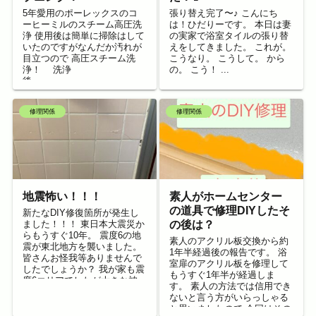
5年愛用のポーレックスのコ
張り替え完了〜♪ こんにち
ーヒーミルのスチーム高圧洗
は！ひだりーです。 本日は妻
浄 使用後は簡単に掃除はして
の実家で浴室タイルの張り替
いたのですがなんだか汚れが
えをしてきました。 これが。
目立つので 高圧スチーム洗
こうなり。 こうして。 から
浄！ 洗浄
の。 こう！ ...
後
洗浄前 左が洗浄後...
修理関係
修理関係
地震怖い！！！
素人がホームセンター
の道具で修理DIYしたそ
新たなDIY修復箇所が発生し
ました！！！ 東日本大震災か
の後は？
らもうすぐ10年。 震度6の地
素人のアクリル板交換から約
震が東北地方を襲いました。
1年半経過後の報告です。 浴
皆さんお怪我等ありませんで
室扉のアクリル板を修理して
したでしょうか？ 我が家も震
もうすぐ1年半が経過しま
度6エリアでしたが大きな被
す。 素人の方法では信用でき
害はありませんでした...
ないと言う方がいらっしゃる
と思いましたので 今回はその