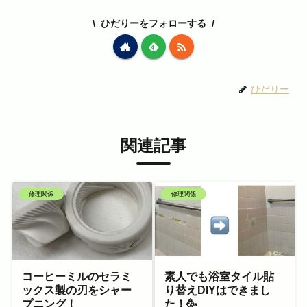
ひだりーをフォローする
ひだりー
関連記事
修理関係
修理関係
コーヒーミルのセラミ
素人でも浴室タイル貼
ックス製の刃をシャー
り替えDIYはできまし
プニング！
た！🥳