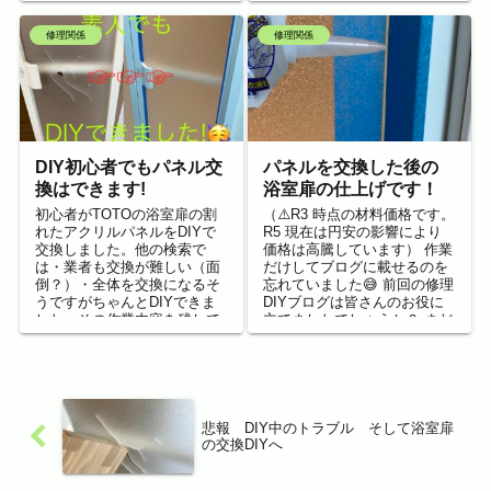
後の経過報告です。 DIYの...
修理関係
修理関係
DIY初心者でもパネル交
パネルを交換した後の
換はできます!
浴室扉の仕上げです！
初心者がTOTOの浴室扉の割
（⚠️R3 時点の材料価格です。
れたアクリルパネルをDIYで
R5 現在は円安の影響により
交換しました。他の検索で
価格は高騰しています） 作業
は・業者も交換が難しい（面
だけしてブログに載せるのを
倒？）・全体を交換になるそ
忘れていました😅 前回の修理
うですがちゃんとDIYできま
DIYブログは皆さんのお役に
した。その作業内容を残して
立てましたでしょうか？ まだ
いますので参考になれば幸い
の方は↓のリンクから1...
です。
悲報 DIY中のトラブル そして浴室扉
の交換DIYへ