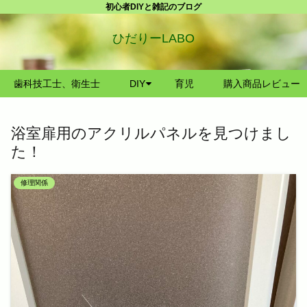
初心者DIYと雑記のブログ
ひだりーLABO
歯科技工士、衛生士
DIY
育児
購入商品レビュー
浴室扉用のアクリルパネルを見つけまし
た！
修理関係