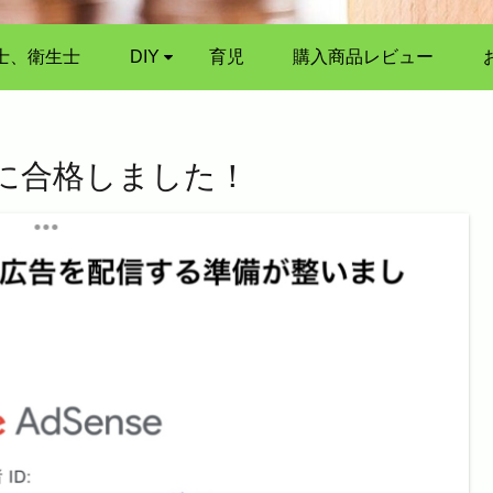
士、衛生士
DIY
育児
購入商品レビュー
スに合格しました！