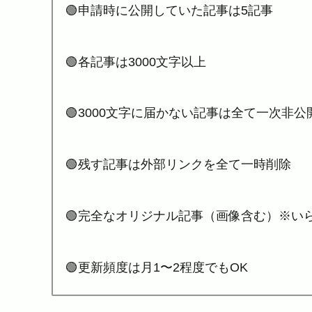
🟢申請時に公開していた記事は5記事
🟢各記事は3000文字以上
🟢3000文字に届かない記事は全て一次非公
🟢残す記事は外部リンクを全て一時削除
🟢完全なオリジナル記事（画像含む）※い
🟢更新頻度は月1〜2程度でもOK